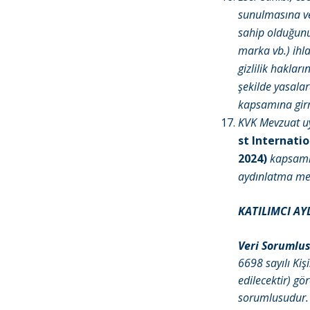
sunulmasına ve 
sahip olduğunu 
marka vb.) ihla
gizlilik hakları
şekilde yasalara
kapsamına girm
KVK Mevzuat u
st Internati
2024)
kapsamı
aydınlatma metn
KATILIMCI A
Veri Sorumlu
6698 sayılı Ki
edilecektir) gör
sorumlusudur. K