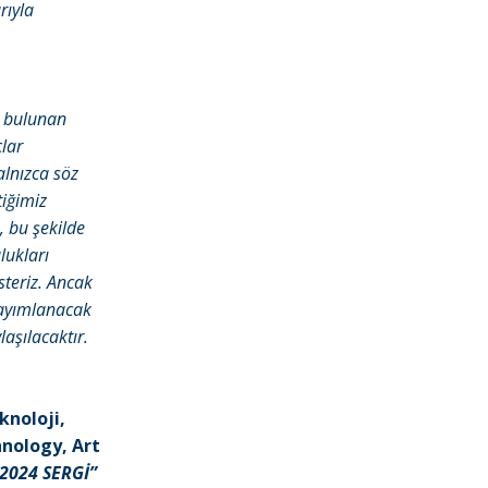
rıyla
e bulunan
lar
alnızca söz
tiğimiz
 bu şekilde
lukları
steriz. Ancak
 yayımlanacak
laşılacaktır.
eknoloji,
hnology, Art
2024 SERGİ”