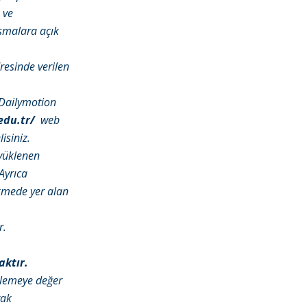
 ve
ışmalara açık
esinde verilen
, Dailymotion
edu.tr/
web
isiniz.
 yüklenen
Ayrıca
sekmede yer alan
r.
aktır.
ilemeye değer
rak