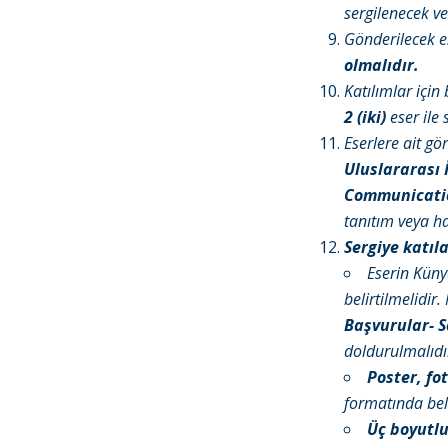
sergilenecek ve
Gönderilecek e
olmalıdır.
Katılımlar için
2 (iki)
eser ile s
Eserlere ait gö
Uluslararası İ
Communicatio
tanıtım veya ha
Sergiye katıl
Eserin Künye
belirtilmelidir
Başvurular-
S
doldurulmalıdı
Poster, fo
formatında belir
Üç boyutlu