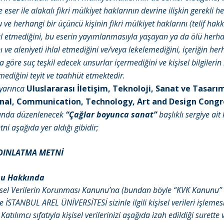
eser ile alakalı fikri mülkiyet haklarının devrine ilişkin gerekli h
ve herhangi bir üçüncü kişinin fikri mülkiyet haklarını (telif hakk
l etmediğini, bu eserin yayımlanmasıyla yaşayan ya da ölü herhan
nı ve aleniyeti ihlal etmediğini ve/veya lekelemediğini, içeriğin her
 göre suç teşkil edecek unsurlar içermediğini ve kişisel bilgilerin i
ediğini teyit ve taahhüt etmektedir.
yarınca
Uluslararası İletişim, Teknoloji, Sanat ve Tasarım
onal, Communication, Technology, Art and Design Congr
nda düzenlenecek
“Çağlar boyunca sanat”
başlıklı sergiye ait 
i aşağıda yer aldığı gibidir;
YDINLATMA METNİ
su Hakkında
şisel Verilerin Korunması Kanunu’na (bundan böyle “KVK Kanunu” 
e İSTANBUL AREL ÜNİVERSİTESİ sizinle ilgili kişisel verileri işlemes
atılımcı sıfatıyla kişisel verilerinizi aşağıda izah edildiği surett