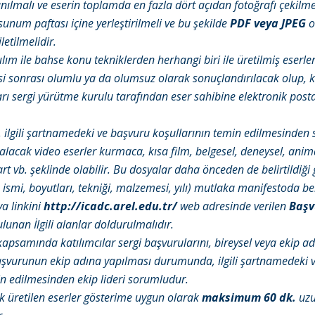
nılmalı ve eserin toplamda en fazla dört açıdan fotoğrafı çekilmel
sunum paftası içine yerleştirilmeli ve bu şekilde
PDF veya JPEG
ol
letilmelidir.
ılım ile bahse konu tekniklerden herhangi biri ile üretilmiş eserl
i sonrası olumlu ya da olumsuz olarak sonuçlandırılacak olup, ka
ı sergi yürütme kurulu tarafından eser sahibine elektronik posta 
.
r, ilgili şartnamedeki ve başvuru koşullarının temin edilmesinden
 alacak video eserler kurmaca, kısa film, belgesel, deneysel, anim
rt vb. şeklinde olabilir. Bu dosyalar daha önceden de belirtildiği g
 ismi, boyutları, tekniği, malzemesi, yılı) mutlaka manifestoda beli
a linkini
http://icadc.arel.edu.tr/
web adresinde verilen
Başv
lunan İlgili alanlar doldurulmalıdır.
kapsamında katılımcılar sergi başvurularını, bireysel veya ekip a
Başvurunun ekip adına yapılması durumunda, ilgili şartnamedeki 
in edilmesinden ekip lideri sorumludur.
k üretilen eserler gösterime uygun olarak
maksimum 60 dk.
uzu