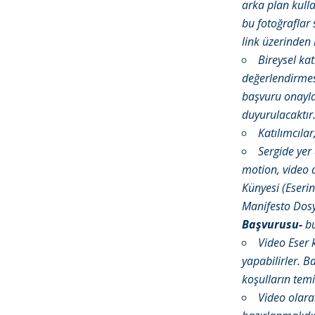
arka plan kulla
bu fotoğraflar 
link üzerinden i
Bireysel kat
değerlendirmes
başvuru onaylar
duyurulacaktır
Katılımcıla
Sergide yer
motion, video a
Künyesi (Eserin
Manifesto Dosy
Başvurusu-
bu
Video Eser 
yapabilirler. 
koşulların tem
Video olara