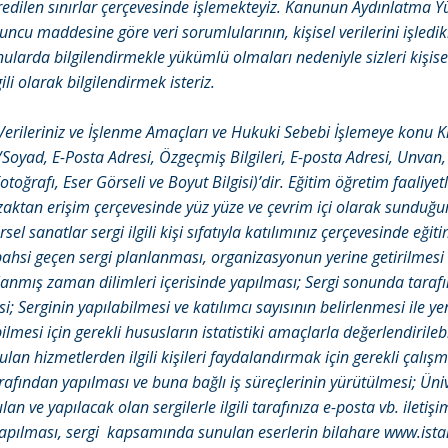
edilen sınırlar çerçevesinde işlemekteyiz. Kanunun Aydınlatma
ncu maddesine göre veri sorumlularının, kişisel verilerini işledik
onularda bilgilendirmekle yükümlü olmaları nedeniyle sizleri kişise
gili olarak bilgilendirmek isteriz.
 Verileriniz ve İşlenme Amaçları ve Hukuki Sebebi İşlemeye konu Ki
d/Soyad, E-Posta Adresi, Özgeçmiş Bilgileri, E-posta Adresi, Unvan,
otoğrafı, Eser Görseli ve Boyut Bilgisi)’dir. Eğitim öğretim faaliyet
ktan erişim çerçevesinde yüz yüze ve çevrim içi olarak sunduğ
sel sanatlar sergi ilgili kişi sıfatıyla katılımınız çerçevesinde eği
e bahsi geçen sergi planlanması, organizasyonun yerine getirilmesi
lanmış zaman dilimleri içerisinde yapılması; Sergi sonunda tarafı
i; Serginin yapılabilmesi ve katılımcı sayısının belirlenmesi ile yen
ilmesi için gerekli hususların istatistiki amaçlarla değerlendiril
lan hizmetlerden ilgili kişileri faydalandırmak için gerekli çalışm
rafından yapılması ve buna bağlı iş süreçlerinin yürütülmesi; Üniv
an ve yapılacak olan sergilerle ilgili tarafınıza e-posta vb. iletişi
yapılması, sergi kapsamında sunulan eserlerin bilahare
www.ista