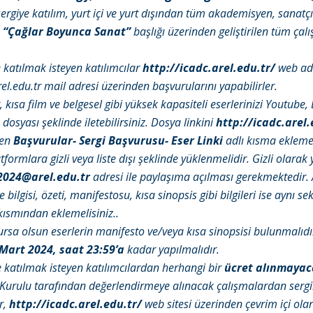
rgiye katılım, yurt içi ve yurt dışından tüm akademisyen, sanatçı
e
“Çağlar Boyunca Sanat”
başlığı üzerinden geliştirilen tüm çal
e katılmak isteyen katılımcılar
http://icadc.arel.edu.tr/
web adr
l.edu.tr
mail adresi üzerinden başvurularını yapabilirler.
, kısa film ve belgesel gibi yüksek kapasiteli eserlerinizi Youtube
 dosyası şeklinde iletebilirsiniz. Dosya linkini
http://icadc.arel.
len
Başvurular-
Sergi Başvurusu- Eser Linki
adlı kısma eklemel
latformlara gizli veya liste dışı şeklinde yüklenmelidir. Gizli olarak
2024@arel.edu.tr
adresi ile paylaşıma açılması gerekmektedir. 
 bilgisi, özeti, manifestosu, kısa sinopsis gibi bilgileri ise aynı 
kısmından eklemelisiniz..
ursa olsun eserlerin manifesto ve/veya kısa sinopsisi bulunmalıdı
Mart 2024, saat 23:59’a
kadar yapılmalıdır.
le katılmak isteyen katılımcılardan herhangi bir
ücret alınmayac
 Kurulu tarafından değerlendirmeye alınacak çalışmalardan serg
r,
http://icadc.arel.edu.tr/
web sitesi üzerinden çevrim içi ola