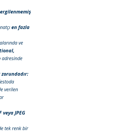
sergilenmemiş
anatçı
en fazla
yalarında ve
tional,
 adresinde
 zorundadır:
festoda
e verilen
ar
F veya JPEG
e tek renk bir