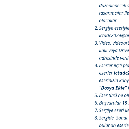
düzenlenecek se
tasarımcılar il
olacaktır.
Sergiye eseriyl
ictadc2024@are
Video, videoart
linki veya Drive
adresinde veri
Eserler ilgili p
eserler
ictadc
eserinizin künye
“Dosya Ekle”
Eser türü ne ol
Başvurular
15 
Sergiye eseri i
Sergide, Sanat
bulunan eserle