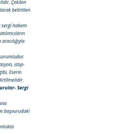
idir. Çekilen
arak belirtilen
er sergi hakem
tılımcıların
aracılığıyla
 sorumludur.
asyon, stop-
ibi, Eserin
rtilmelidir.
urular-
Sergi
dına
ve başvurudaki
nlukta