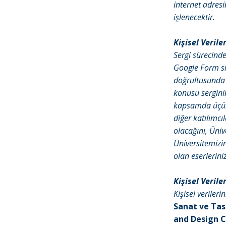
internet adresi
işlenecektir.
Kişisel Verile
Sergi sürecinde
Google Form si
doğrultusunda k
konusu serginin
kapsamda üçünc
diğer katılımcıl
olacağını, Üni
Üniversitemizin
olan eserleriniz
Kişisel Veril
Kişisel veriler
Sanat ve Tas
and Design 