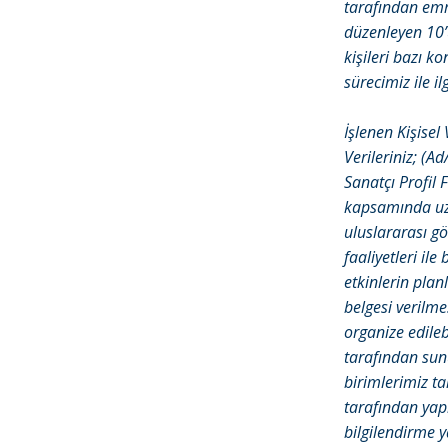
tarafından emr
düzenleyen 10’u
kişileri bazı k
sürecimiz ile il
İşlenen Kişisel
Verileriniz; (A
Sanatçı Profil F
kapsamında uza
uluslararası gör
faaliyetleri il
etkinlerin plan
belgesi verilmes
organize edileb
tarafından sunu
birimlerimiz ta
tarafından yapıl
bilgilendirme 