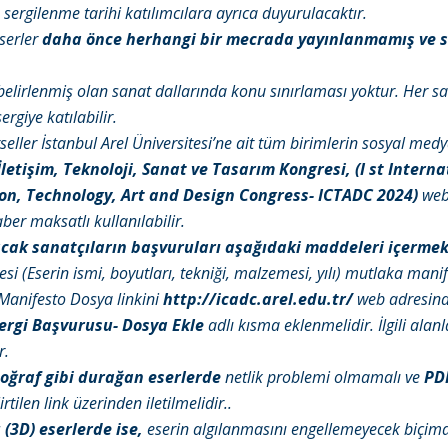
 sergilenme tarihi katılımcılara ayrıca duyurulacaktır.
serler
daha önce herhangi bir mecrada yayınlanmamış ve 
 belirlenmiş olan sanat dallarında konu sınırlaması yoktur. Her s
ergiye katılabilir.
rseller İstanbul Arel Üniversitesi’ne ait tüm birimlerin sosyal med
letişim, Teknoloji, Sanat ve Tasarım Kongresi, (I st Interna
n, Technology, Art and Design Congress- ICTADC 2024)
web
ber maksatlı kullanılabilir.
acak sanatçıların başvuruları aşağıdaki maddeleri içermek
si (Eserin ismi, boyutları, tekniği, malzemesi, yılı) mutlaka mani
. Manifesto Dosya linkini
http://icadc.arel.edu.tr/
web adresind
ergi Başvurusu- Dosya Ekle
adlı kısma eklenmelidir. İlgili alanl
r.
toğraf gibi durağan eserlerde
netlik problemi olmamalı ve
PD
tilen link üzerinden iletilmelidir..
 (3D) eserlerde ise,
eserin algılanmasını engellemeyecek biçimd