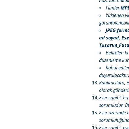
hazırlanmalıdır
Filmler
MPE
Yüklenen vid
görüntülenebili
JPEG forma
ad soyad, Ese
Tasarım_Futu
Belirtilen 
düzenleme kuru
Kabul edilen
duyurulacaktır
Katılımcılara, e
olarak gönderil
Eser sahibi, b
sorumludur. Bu 
Eser üzerinde ü
sorumluluğund
Eser sahibi, es