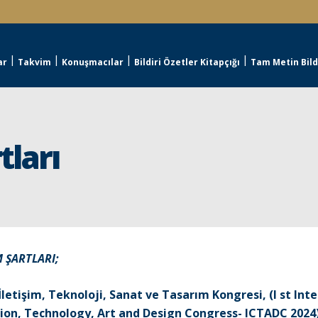
ar
Takvim
Konuşmacılar
Bildiri Özetler Kitapçığı
Tam Metin Bildi
tları
M ŞARTLARI;
İletişim, Teknoloji, Sanat ve Tasarım Kongresi, (I st Int
on, Technology, Art and Design Congress- ICTADC 2024