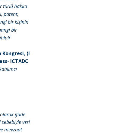
er türlü hakka
ı, patent,
gi bir kişinin
hangi bir
hlali
 Kongresi, (I
ess- ICTADC
katılımcı
olarak ifade
i sebebiyle veri
e ve mevzuat