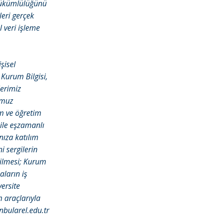
 Yükümlülüğünü
leri gerçek
l veri işleme
şisel
 Kurum Bilgisi,
lerimiz
umuz
tim ve öğretim
 ile eşzamanlı
nıza katılım
i sergilerin
ebilmesi; Kurum
aların iş
ersite
m araçlarıyla
nbularel.edu.tr