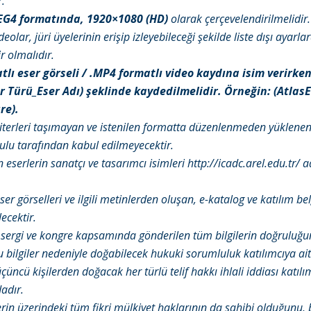
.
G4 formatında, 1920×1080 (HD)
olarak çerçevelendirilmelidir.
eolar, jüri üyelerinin erişip izleyebileceği şekilde liste dışı ayarla
r olmalıdır.
tlı eser görseli / .MP4 formatlı video kaydına isim verirken
r Türü_Eser Adı) şeklinde kaydedilmelidir. Örneğin: (Atlas
re).
kriterleri taşımayan ve istenilen formatta düzenlenmeden yüklenen
lu tarafından kabul edilmeyecektir.
 eserlerin sanatçı ve tasarımcı isimleri
http://icadc.arel.edu.tr/
ad
.
ser görselleri ve ilgili metinlerden oluşan, e-katalog ve katılım be
ecektir.
u sergi ve kongre kapsamında gönderilen tüm bilgilerin doğruluğ
bilgiler nedeniyle doğabilecek hukuki sorumluluk katılımcıya aitt
çüncü kişilerden doğacak her türlü telif hakkı ihlali iddiası katılı
adır.
erin üzerindeki tüm fikri mülkiyet haklarının da sahibi olduğunu, 