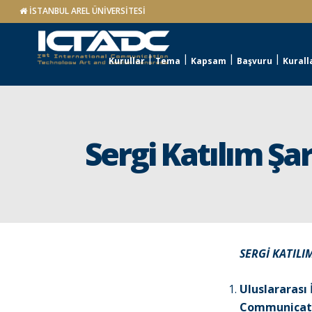
İSTANBUL AREL ÜNİVERSİTESİ
Kurullar
Tema
Kapsam
Başvuru
Kurall
Sergi Katılım Şar
SERGİ KATILI
Uluslararası 
Communicati