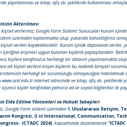
nde yayınlanması ve kitap, afiş vb. şekillerde kullanılması amaçla
rinizin Aktarılması
 kişisel verileriniz; Google Form Sistemi: Sunucuları kurum içind
stemi üzerinden toplanmakta olup, yukarıda bahsettiğimiz amaç
işisel verileri kaydedilecektir. Kurum içinde depolanan veriler, y
 içeriğine erişmesi uygun bulunan kişilerle paylaşılacaktır. Belirt
ü kişilere tarafımızca herhangi bir aktarım yapılmamakta olup,
ara ait kişisel verilere erişen kişilerin bu nedenle bireysel sorumlu
versitemizin herhangi bir sorumluluğu olmayacağını hatırlatmak i
 www.arel.edu.tr internet adresinde ve kitap, afiş vb. şekillerde
 üçüncü kişiler tarafından yalnızca ad ve soyad bilgileriniz ile pay
erin Elde Edilme Yöntemleri ve Hukuki Sebepleri
iniz, Google Form sistemi üzerinden ‘
I. Uluslararası İletişim, T
arım Kongresi, (I st International, Communication, Tec
Congress- ICTADC 2024)
kapsamında düzenlenecek
“ICTADC 