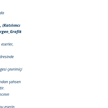
rda
, (Katılımcı
Ergen_Grafik
 eserler,
resinde
lgesi çevrimiçi
undan şahsen
ir.
mcının
bu eserin